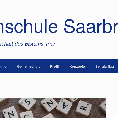
nschule Saarb
chaft des Bistums Trier
info
Gemeinschaft
Profil
Konzepte
Schulalltag