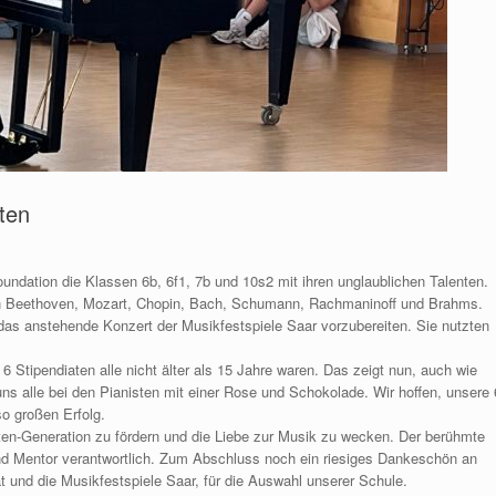
ten
undation die Klassen 6b, 6f1, 7b und 10s2 mit ihren unglaublichen Talenten.
von Beethoven, Mozart, Chopin, Bach, Schumann, Rachmaninoff und Brahms.
as anstehende Konzert der Musikfestspiele Saar vorzubereiten. Sie nutzten
 Stipendiaten alle nicht älter als 15 Jahre waren. Das zeigt nun, auch wie
 uns alle bei den Pianisten mit einer Rose und Schokolade. Wir hoffen, unsere 
o großen Erfolg.
sten-Generation zu fördern und die Liebe zur Musik zu wecken. Der berühmte
 und Mentor verantwortlich. Zum Abschluss noch ein riesiges Dankeschön an
hat und die Musikfestspiele Saar, für die Auswahl unserer Schule.