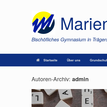
Zum
Inhalt
springen
Marie
Bischöfliches Gymnasium in Trägers
Startseite
Über uns
Grundschul
Autoren-Archiv:
admin