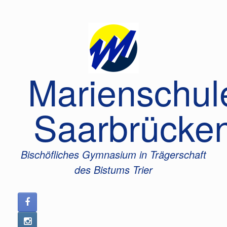
Zum
Inhalt
springen
Marienschul
Saarbrücke
Bischöfliches Gymnasium in Trägerschaft
des Bistums Trier