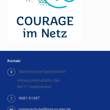
Kontakt
Marienschule Saarbrücken
Hohenzollernstraße 59a
66117 Saarbrücken
0681-51367
marienschule@bistum-trier.de