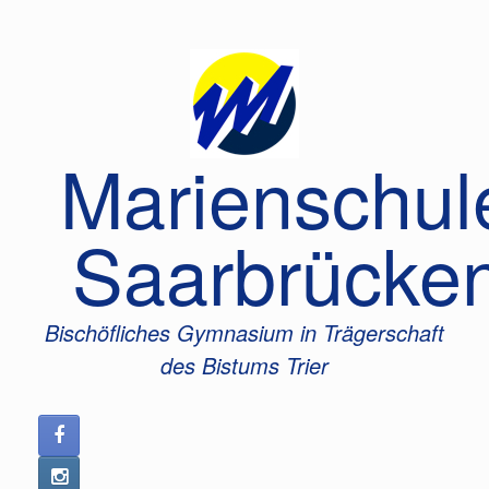
Zum
Inhalt
springen
Marienschul
Saarbrücke
Bischöfliches Gymnasium in Trägerschaft
des Bistums Trier