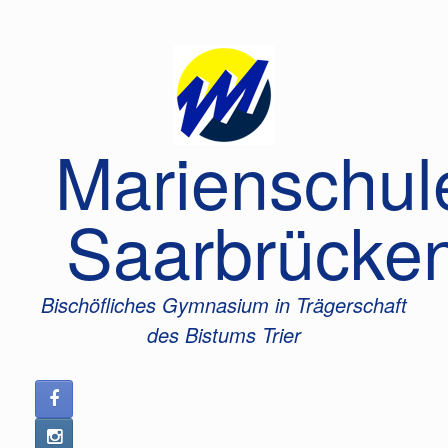
Zum
Inhalt
springen
Marienschul
Saarbrücke
Bischöfliches Gymnasium in Trägerschaft
des Bistums Trier