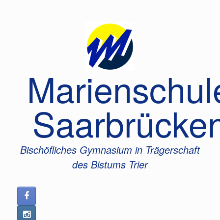
Zum
Inhalt
springen
Marienschul
Saarbrücke
Bischöfliches Gymnasium in Trägerschaft
des Bistums Trier