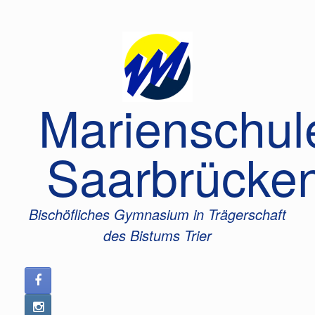
Zum
Inhalt
springen
Marienschul
Saarbrücke
Bischöfliches Gymnasium in Trägerschaft
des Bistums Trier