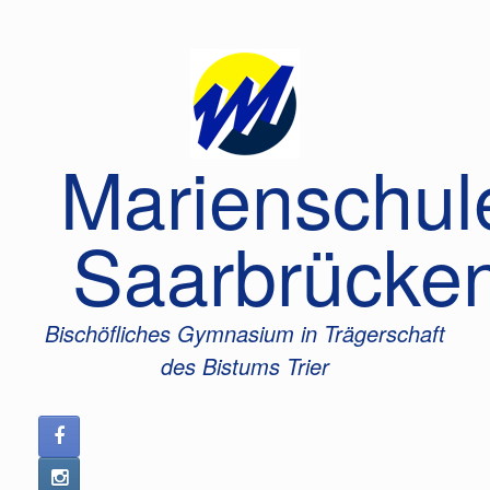
Zum
Inhalt
springen
Marienschul
Saarbrücke
Bischöfliches Gymnasium in Trägerschaft
des Bistums Trier