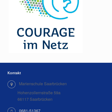
Kontakt
Marienschule Saarbrücken
Hohenzollernstraße 59a
66117 Saarbrücken
0681-51367