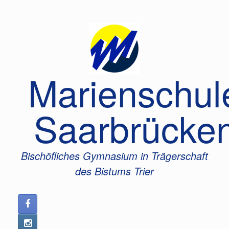
Zum
Inhalt
springen
Marienschul
Saarbrücke
Bischöfliches Gymnasium in Trägerschaft
des Bistums Trier