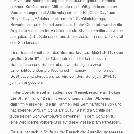
zur Vor- und Nachbereitung des Praktikums genutzt. Parallel
nehmen Schüler ab der Mittelstufe regelmäßig an besonderen
Veranstaltungen und
Aktionstagen
teil, z.B. „Girls’ Day“ und
“Boys’ Day“, „Mädchen und Technik“, Schülerlabortage,
Bewerbungs- und Rhetorikseminare. In der Oberstufe werden die
Angebote vor allem im Hinblick auf die Studienorientierung weiter
ausgebaut (z.B. Schnupper- und Juniorstudium an der Universität
des Saarlandes).
Eine Besonderheit stellt das
Seminarfach zur BeSt „Fit für den
großen Schritt“
in der Oberstufe dar. Hier können sich
Schülerinnen und Schüler über zwei Schuljahre zwei
Unterrichtsstunden pro Woche sehr intensiv mit Themen der
BeSt auseinandersetzen. Es wird seit dem Schuljahr 2014/15
jährlich angeboten.
In der Oberstufe stehen zudem zwei
Messebesuche im Fokus
:
Die Stufe 11 und 12 nimmt verpflichtend an der
„Abi-was
dann?“
-Messe teil, die im Rahmen des Seminarfaches vor- und
nachbereitet wird. Im Schuljahr 2018/19 hat die Schule den
zugehörigen Schulwettbewerb gewonnen, in dem Schulen für
eine vorbildliche Vorbereitung auf diese Messe prämiert wurden.
Parallel hat sich in Stufe 11 der Besuch der
Ausbildungsmesse