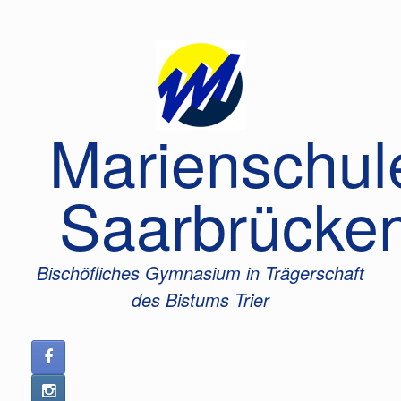
Zum
Inhalt
springen
Marienschul
Saarbrücke
Bischöfliches Gymnasium in Trägerschaft
des Bistums Trier