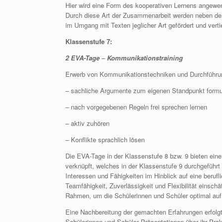
Hier wird eine Form des kooperativen Lernens angewende
Durch diese Art der Zusammenarbeit werden neben dem 
im Umgang mit Texten jeglicher Art gefördert und vertie
Klassenstufe 7:
2 EVA-Tage
–
Kommunikationstraining
Erwerb von Kommunikationstechniken und Durchführun
– sachliche Argumente zum eigenen Standpunkt formu
– nach vorgegebenen Regeln frei sprechen lernen
– aktiv zuhören
– Konflikte sprachlich lösen
Die EVA-Tage in der Klassenstufe 8 bzw. 9 bieten ein
verknüpft, welches in der Klassenstufe 9 durchgeführt
Interessen und Fähigkeiten im Hinblick auf eine beruf
Teamfähigkeit, Zuverlässigkeit und Flexibilität einsch
Rahmen, um die Schülerinnen und Schüler optimal auf 
Eine Nachbereitung der gemachten Erfahrungen erfolgt
Schülerinnen und Schüler Präsentationen über ihr Pra