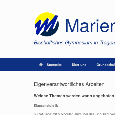
Zum
Inhalt
springen
Marie
Bischöfliches Gymnasium in Trägers
Startseite
Über uns
Grundschul
Eigenverantwortliches Arbeiten
Welche Themen werden wann angeboten
Klassenstufe 5:
5 EVA-Tage mit 5 Modulen sind über das Schuljahr vert