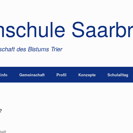
nschule Saarb
chaft des Bistums Trier
info
Gemeinschaft
Profil
Konzepte
Schulalltag
?
eilt