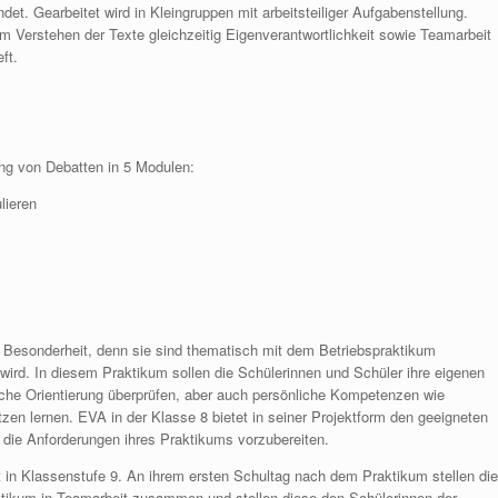
t. Gearbeitet wird in Kleingruppen mit arbeitsteiliger Aufgabenstellung.
Verstehen der Texte gleichzeitig Eigenverantwortlichkeit sowie Teamarbeit
ft.
g von Debatten in 5 Modulen:
lieren
e Besonderheit, denn sie sind thematisch mit dem Betriebspraktikum
 wird. In diesem Praktikum sollen die Schülerinnen und Schüler ihre eigenen
liche Orientierung überprüfen, aber auch persönliche Kompetenzen wie
ätzen lernen. EVA in der Klasse 8 bietet in seiner Projektform den geeigneten
die Anforderungen ihres Praktikums vorzubereiten.
 in Klassenstufe 9. An ihrem ersten Schultag nach dem Praktikum stellen die
ktikum in Teamarbeit zusammen und stellen diese den Schülerinnen der