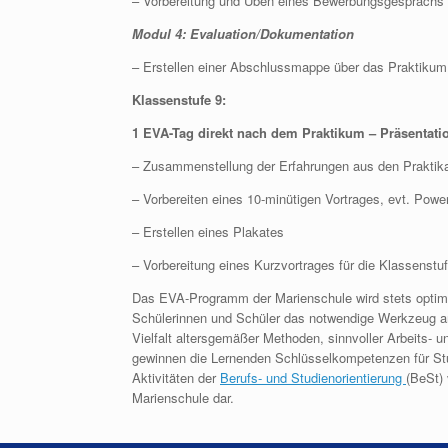
– Vorbereitung und Üben eines Bewerbungsgesprächs
Modul 4: Evaluation/Dokumentation
– Erstellen einer Abschlussmappe über das Praktikum
Klassenstufe 9:
1 EVA-Tag direkt nach dem Praktikum – Präsentati
– Zusammenstellung der Erfahrungen aus den Praktika
– Vorbereiten eines 10-minütigen Vortrages, evt. Powe
– Erstellen eines Plakates
– Vorbereitung eines Kurzvortrages für die Klassenstu
Das EVA-Programm der Marienschule wird stets optimi
Schülerinnen und Schüler das notwendige Werkzeug an
Vielfalt altersgemäßer Methoden, sinnvoller Arbeits- 
gewinnen die Lernenden Schlüsselkompetenzen für St
Aktivitäten der
Berufs- und Studienorientierung
(BeSt) 
Marienschule dar.