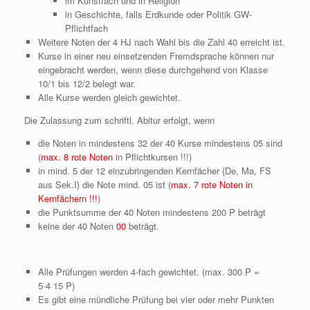
im Kunstfach und in Religion
in Geschichte, falls Erdkunde oder Politik GW-
Pflichtfach
Weitere Noten der 4 HJ nach Wahl bis die Zahl 40 erreicht ist.
Kurse in einer neu einsetzenden Fremdsprache können nur
eingebracht werden, wenn diese durchgehend von Klasse
10/1 bis 12/2 belegt war.
Alle Kurse werden gleich gewichtet.
Die Zulassung zum schriftl. Abitur erfolgt, wenn
die Noten in mindestens 32 der 40 Kurse mindestens 05 sind
(
max. 8 rote Noten
in Pflichtkursen !!!)
in mind. 5 der 12 einzubringenden Kernfächer {De, Ma, FS
aus Sek.I} die Note mind. 05 ist (
max. 7 rote Noten in
Kernfächern !!!
)
die Punktsumme der 40 Noten mindestens 200 P beträgt
keine der 40 Noten
00
beträgt.
Alle Prüfungen werden 4-fach gewichtet. (max. 300 P =
5·4·15 P)
Es gibt eine mündliche Prüfung bei vier oder mehr Punkten