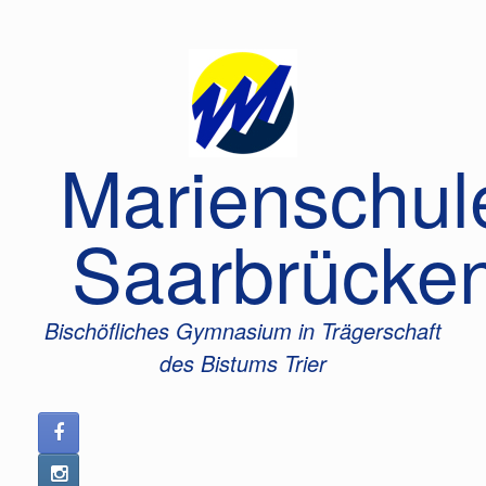
Zum
Inhalt
springen
Marienschul
Saarbrücke
Bischöfliches Gymnasium in Trägerschaft
des Bistums Trier