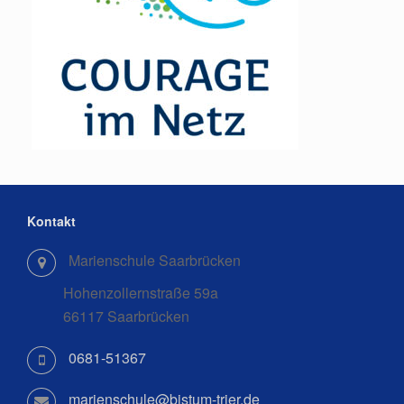
Kontakt
Marienschule Saarbrücken
Hohenzollernstraße 59a
66117 Saarbrücken
0681-51367
marienschule@bistum-trier.de