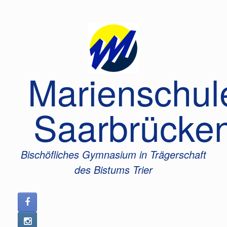
Zum
Inhalt
springen
Marienschul
Saarbrücke
Bischöfliches Gymnasium in Trägerschaft
des Bistums Trier