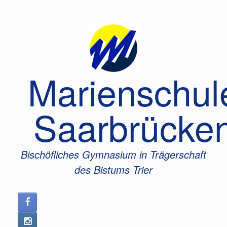
Zum
Inhalt
springen
Marienschul
Saarbrücke
Bischöfliches Gymnasium in Trägerschaft
des Bistums Trier