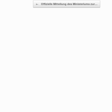
Beitragsnavigation
←
Offizielle Mitteilung des Ministeriums zur…