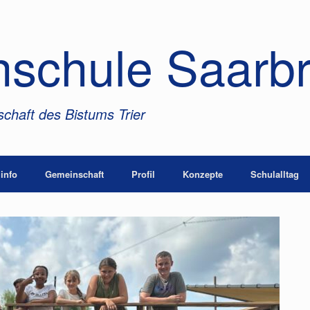
nschule Saarb
chaft des Bistums Trier
info
Gemeinschaft
Profil
Konzepte
Schulalltag