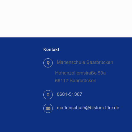
Kontakt
Marienschule Saarbrücken
Hohenzollernstraße 59a
66117 Saarbrücken
0681-51367
marienschule@bistum-trier.de