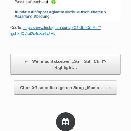
Quelle:
https://www.instagram.com/p/C2KtbnOrhML/?
igsh=dXVsd2c4eXo4cXRk
Beitragsnavigation
←
Weihnachtskonzert „Still, Still, Chill“-
Highlight…
Chor-AG schreibt eigenen Song „Macht…
→