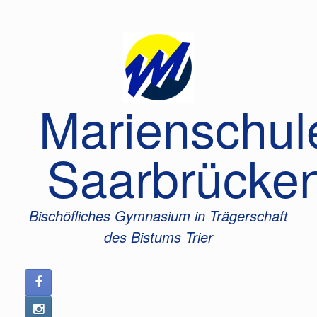
Zum
Inhalt
springen
Marienschul
Saarbrücke
Bischöfliches Gymnasium in Trägerschaft
des Bistums Trier