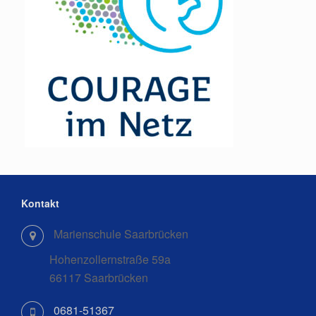
Kontakt
Marienschule Saarbrücken
Hohenzollernstraße 59a
66117 Saarbrücken
0681-51367