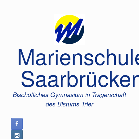
Zum
Inhalt
springen
Marienschul
Saarbrücke
Bischöfliches Gymnasium in Trägerschaft
des Bistums Trier