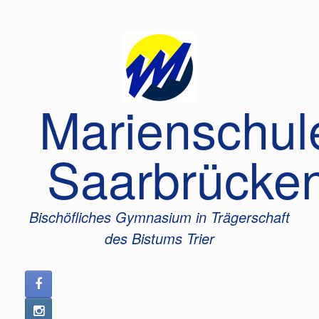
Zum
Inhalt
springen
Marienschul
Saarbrücke
Bischöfliches Gymnasium in Trägerschaft
des Bistums Trier