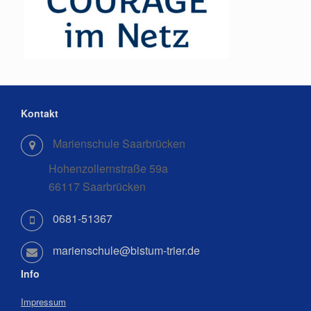
Kontakt
Marienschule Saarbrücken
Hohenzollernstraße 59a
66117 Saarbrücken
0681-51367
marienschule@bistum-trier.de
Info
Impressum