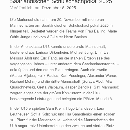
Saarländischen Schulschachpokal 2025
Veröffentlicht am
Dezember 8, 2025
Die Marienschule nahm am 20. November mit mehreren
Mannschaften am Saarländischen Schulschachpokal 2025 in
Illingen teil. Begleitet wurden die Teams von Frau Balling, Marie
Odile Junge und vom AG‑Leiter Herrn Backes.
In der Altersklasse U13 konnte unsere erste Mannschaft,
bestehend aus Larissa Birkenheier, Michael Jung, Emil Lis,
Melissa Abdi und Eric Fang, an die starken Ergebnisse des
vergangenen Jahres – unter anderem dem Saarlandmeistertitel –
anknüpfen und den ersten Platz erringen. Auch die zweite
(Marcel Aljaber, Felix Paulus, Karl Possinger, Alexander Wener,
Raphael Mohm) und die dritte Mannschaft (Soraya Abdi, Mia
Quaschnewski, Greta Walbaum, Jasper Bendiks, Safi Mahmoud)
zeigten angesichts der großen Konkurrenz in der U13
hervorragende Leistungen und belegten die Plätze 16 und 18.
In der U15 erspielten Sam Klein, Hugo Erlandsson, Lara
Leutheuser, Sofiia Koliichuk und Illia Samoilenko einen soliden
10. Platz für die Marienschule, während die Mannschaften der
U18 sogar trotz Unterbesetzung den zweiten und vierten Platz