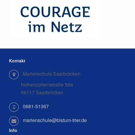
Kontakt
Marienschule Saarbrücken
Hohenzollernstraße 59a
66117 Saarbrücken
0681-51367
marienschule@bistum-trier.de
Info