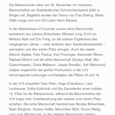
Die Marienschule nahm am 20. November mit mehreren
Mannschaften am Saarländischen Schulschachpokal 2025 in
Illingen teil. Begleitet wurden die Teams von Frau Balling, Marie
Odile Junge und vom AG‑Leiter Herrn Backes.
In der Altersklasse U13 konnte unsere erste Mannschaft,
bestehend aus Larissa Birkenheier, Michael Jung, Emil Lis,
Melissa Abdi und Eric Fang, an die starken Ergebnisse des
vergangenen Jahres – unter anderem dem Saarlandmeistertitel –
anknüpfen und den ersten Platz erringen. Auch die zweite
(Marcel Aljaber, Felix Paulus, Karl Possinger, Alexander Wener,
Raphael Mohm) und die dritte Mannschaft (Soraya Abdi, Mia
Quaschnewski, Greta Walbaum, Jasper Bendiks, Safi Mahmoud)
zeigten angesichts der großen Konkurrenz in der U13
hervorragende Leistungen und belegten die Plätze 16 und 18.
In der U15 erspielten Sam Klein, Hugo Erlandsson, Lara
Leutheuser, Sofiia Koliichuk und Illia Samoilenko einen soliden
10. Platz für die Marienschule, während die Mannschaften der
U18 sogar trotz Unterbesetzung den zweiten und vierten Platz
erzielten. Die erste Mannschaft bestand aus Nicolas Birkenheier,
Noah Bergholz, Gustav Keffer, Maximilian Wolf, Simon Rettig
und Louis Michalczyk. In der zweiten Mannschaft spielten