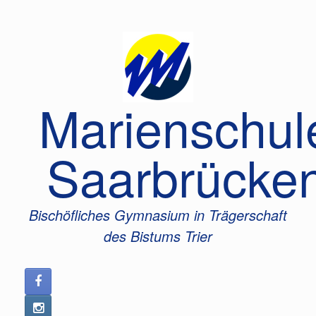
Zum
Inhalt
springen
Marienschul
Saarbrücke
Bischöfliches Gymnasium in Trägerschaft
des Bistums Trier