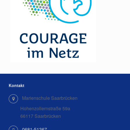
Kontakt
Marienschule Saarbrücken
Hohenzollernstraße 59a
66117 Saarbrücken
0681-51367