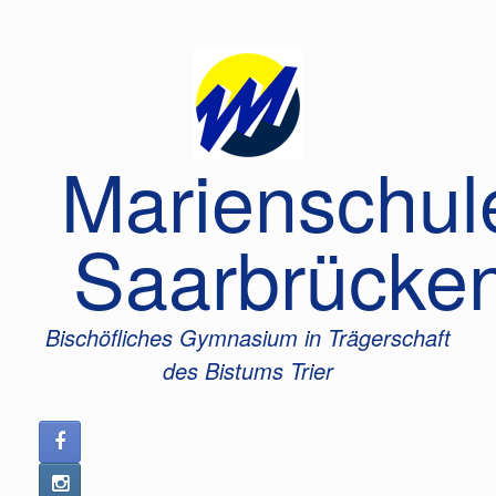
Zum
Inhalt
springen
Marienschul
Saarbrücke
Bischöfliches Gymnasium in Trägerschaft
des Bistums Trier