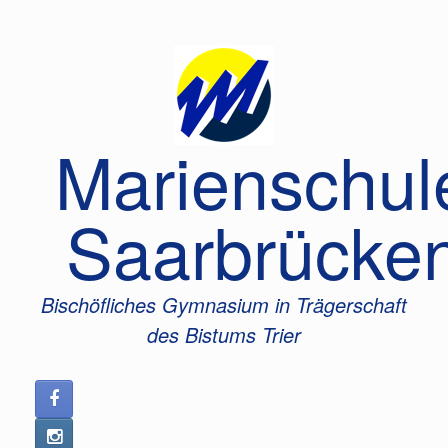
Zum
Inhalt
springen
Marienschul
Saarbrücke
Bischöfliches Gymnasium in Trägerschaft
des Bistums Trier